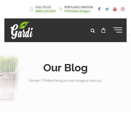
CALL TO US
PORTLAND, OREGON
0800 123 4567
975 Kellen Ridges
Our Blog
Home
/
Pellentesque non magna roncus.