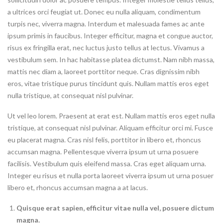
a ultrices orci feugiat ut. Donec eu nulla aliquam, condimentum
turpis nec, viverra magna. Interdum et malesuada fames ac ante
ipsum primis in faucibus. Integer efficitur, magna et congue auctor,
risus ex fringilla erat, nec luctus justo tellus at lectus. Vivamus a
vestibulum sem. In hac habitasse platea dictumst. Nam nibh massa,
mattis nec diam a, laoreet porttitor neque. Cras dignissim nibh
eros, vitae tristique purus tincidunt quis. Nullam mattis eros eget
nulla tristique, at consequat nisl pulvinar.
Ut vel leo lorem. Praesent at erat est. Nullam mattis eros eget nulla
tristique, at consequat nisl pulvinar. Aliquam efficitur orci mi. Fusce
eu placerat magna. Cras nisl felis, porttitor in libero et, rhoncus
accumsan magna. Pellentesque viverra ipsum ut urna posuere
facilisis. Vestibulum quis eleifend massa. Cras eget aliquam urna.
Integer eu risus et nulla porta laoreet viverra ipsum ut urna posuer
libero et, rhoncus accumsan magna a at lacus.
Quisque erat sapien, efficitur vitae nulla vel, posuere dictum
magna.