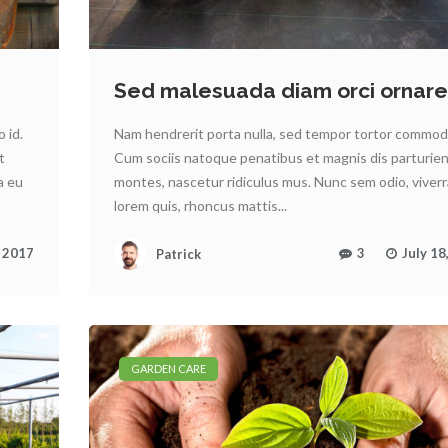
Sed malesuada diam orci ornare
 id.
Nam hendrerit porta nulla, sed tempor tortor commodo
t
Cum sociis natoque penatibus et magnis dis parturie
a eu
montes, nascetur ridiculus mus. Nunc sem odio, viverr
lorem quis, rhoncus mattis...
, 2017
Patrick
3
July 18
GARDEN CARE