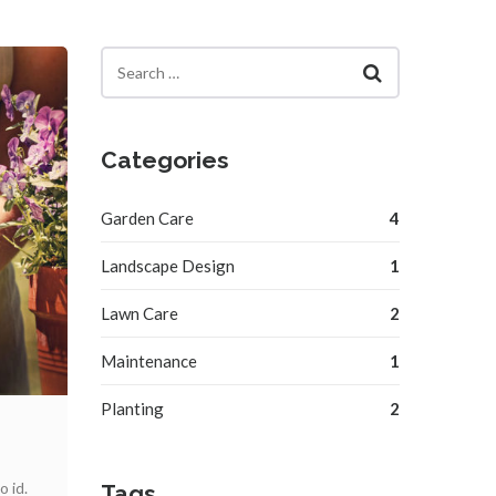
Categories
Garden Care
4
Landscape Design
1
Lawn Care
2
Maintenance
1
Planting
2
 id.
Tags