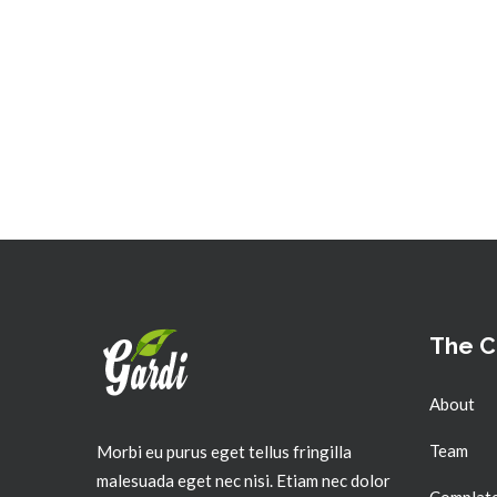
The 
About
Team
Morbi eu purus eget tellus fringilla
malesuada eget nec nisi. Etiam nec dolor
Complate