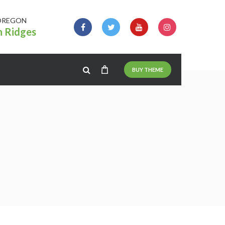
OREGON
n Ridges
BUY THEME