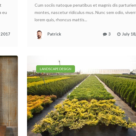
t
Cum sociis natoque penatibus et magnis dis parturie
a eu
montes, nascetur ridiculus mus. Nunc sem odio, viverr
lorem quis, rhoncus mattis...
, 2017
Patrick
3
July 18
LANDSCAPE DESIGN