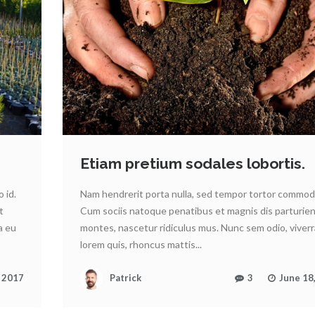
.
Etiam pretium sodales lobortis.
 id.
Nam hendrerit porta nulla, sed tempor tortor commodo
t
Cum sociis natoque penatibus et magnis dis parturie
a eu
montes, nascetur ridiculus mus. Nunc sem odio, viverr
lorem quis, rhoncus mattis...
, 2017
Patrick
3
June 18