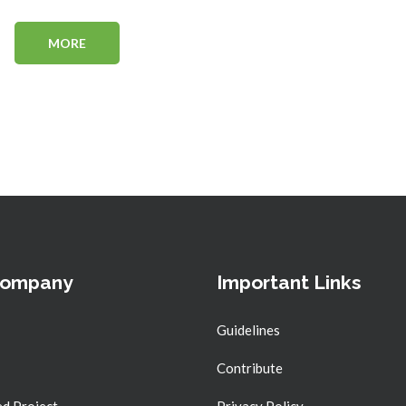
MORE
Company
Important Links
Guidelines
Contribute
d Project
Privacy Policy