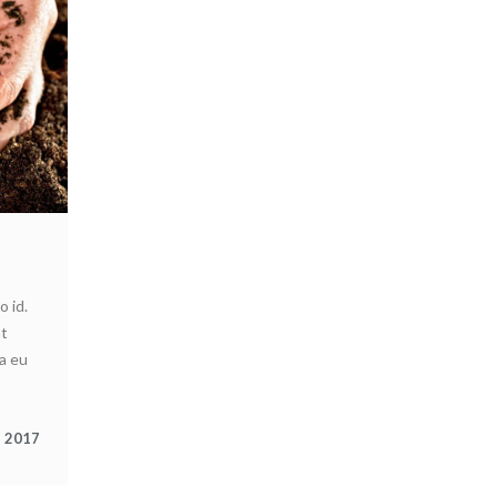
 id.
nt
a eu
, 2017