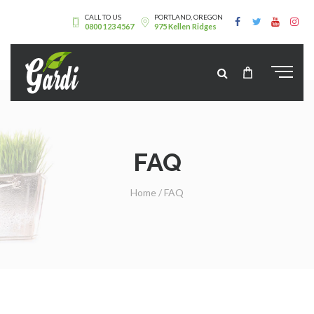
CALL TO US
PORTLAND, OREGON
0800 123 4567
975 Kellen Ridges
FAQ
Home
/
FAQ