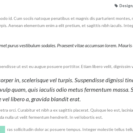
Design
odo id. Cum sociis natoque penatibus et magnis dis parturient montes, n
rpis. Aenean elementum enim a elit pretium, et sagittis nibh iaculis. Integ
amet purus vestibulum sodales. Praesent vitae accumsan lorem. Mauris ex
pendisse ut est eu augue posuere porttitor. Etiam libero velit, dignissim ve
orper in, scelerisque vel turpis. Suspendisse dignissi t
t vulp quam, quis iaculis odio metus fermentum massa. S
 vel libero a, gravida blandit erat.
 orci. Curabitur et nibh a ex sagittis placerat. Quisque leo est, lacinia v
 nulla ut velit fermentum hendrerit. In vel lobortis est.
ras sollicitudin dolor ac posuere tempus. Integer molestie tellus tellu
C