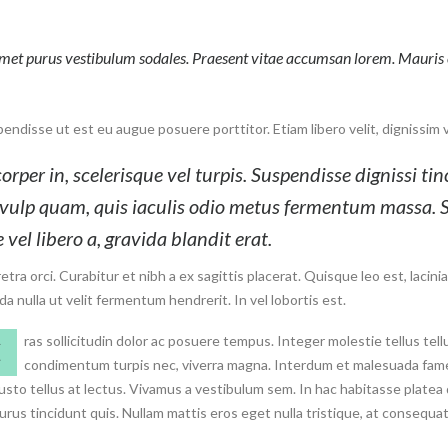
amet purus vestibulum sodales. Praesent vitae accumsan lorem. Mauris ex
pendisse ut est eu augue posuere porttitor. Etiam libero velit, dignissim ve
orper in, scelerisque vel turpis. Suspendisse dignissi t
t vulp quam, quis iaculis odio metus fermentum massa. S
 vel libero a, gravida blandit erat.
 orci. Curabitur et nibh a ex sagittis placerat. Quisque leo est, lacinia v
 nulla ut velit fermentum hendrerit. In vel lobortis est.
ras sollicitudin dolor ac posuere tempus. Integer molestie tellus tellu
C
condimentum turpis nec, viverra magna. Interdum et malesuada fames 
 justo tellus at lectus. Vivamus a vestibulum sem. In hac habitasse plate
urus tincidunt quis. Nullam mattis eros eget nulla tristique, at consequat 