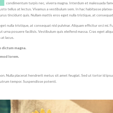
condimentum turpis nec, viverra magna. Interdum et malesuada fames 
 justo tellus at lectus. Vivamus a vestibulum sem. In hac habitasse plate
urus tincidunt quis. Nullam mattis eros eget nulla tristique, at consequat 
et nulla tristique, at consequat nisl pulvinar. Aliquam efficitur orci mi. Fu
urna posuere facilisis. Vestibulum quis eleifend massa. Cras eget aliquam
at lacus.
ere dictum magna.
smod lorem.
t non. Nulla placerat hendrerit metus sit amet feugiat. Sed ut tortor id 
 rutrum tempor. Suspendisse potenti.