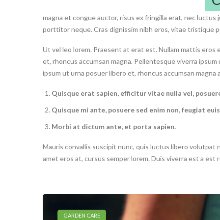
magna et congue auctor, risus ex fringilla erat, nec luctus
porttitor neque. Cras dignissim nibh eros, vitae tristique p
Ut vel leo lorem. Praesent at erat est. Nullam mattis eros eg
et, rhoncus accumsan magna. Pellentesque viverra ipsum ut 
ipsum ut urna posuer libero et, rhoncus accumsan magna a 
Quisque erat sapien, efficitur vitae nulla vel, posu
Quisque mi ante, posuere sed enim non, feugiat eui
Morbi at dictum ante, et porta sapien.
Mauris convallis suscipit nunc, quis luctus libero volutpa
amet eros at, cursus semper lorem. Duis viverra est a est
GARDEN CARE