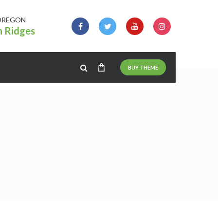
OREGON
n Ridges
BUY THEME