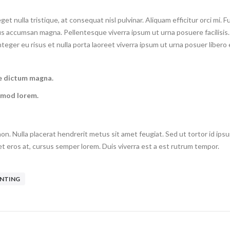
et nulla tristique, at consequat nisl pulvinar. Aliquam efficitur orci mi. 
oncus accumsan magna. Pellentesque viverra ipsum ut urna posuere facilisis.
eger eu risus et nulla porta laoreet viverra ipsum ut urna posuer libero 
ere dictum magna.
smod lorem.
 non. Nulla placerat hendrerit metus sit amet feugiat. Sed ut tortor id ips
 eros at, cursus semper lorem. Duis viverra est a est rutrum tempor.
ANTING