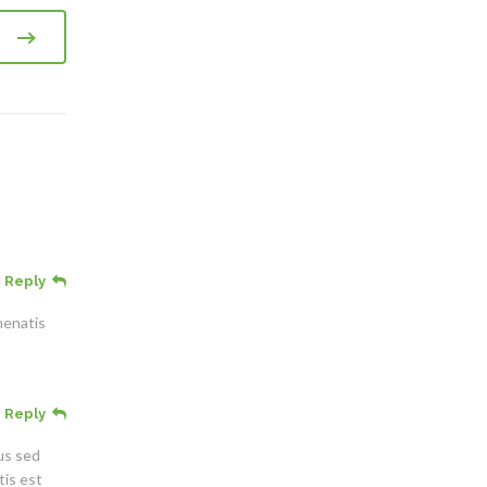
Reply
nenatis
Reply
mus sed
tis est